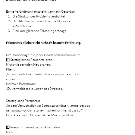
Echte Veränderung entsteht, wenn ein Gespräch:
Die Struktur des Problems verdichtet
Den Mechanismus sichtbar macht, der es 
aufrechterhält
Eine korrigierende Erfahrung erzeugt
Erkenntnis allein reicht nicht. Es braucht Erfahrung.
Drei Werkzeuge, die jeder Coach beherrschen sollte
1️⃣ Strategisches Paraphrasieren
Nicht wiederholen.Neu ordnen.
Klient:
„Ich vermeide bestimmte Situationen, weil sie mich 
stressen.“
Normale Paraphrase:
„Du vermeidest sie wegen des Stresses.“
Strategische Paraphrase:
„In dem Versuch, dich vor Stress zu schützen, vermeidest du 
genau das, was dich stärker machen könnte. Ist das so?“
Du erklärst nicht.Du machst das Muster sichtbar.
2️⃣ Fragen mit eingebauter Alternative
Nicht: