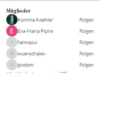
Mitglieder
Korinna Koehler
Folgen
Eva-Maria Pipirs
Folgen
f.amraoui
Folgen
f.amraoui
wuenschalex
Folgen
wuenschalex
giodom
Folgen
giodom
Alle Mitglieder anzeigen (38)