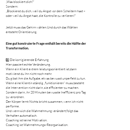
„Was blockiert dich?“
Sondern:
„Blockierst du dich, weil du Angst vor dem Scheitern hast – 
oder weil du Angst hast, die Kontrolle zu verlieren?“
Jetzt muss das Gehirn wählen.Und durch das Wählen 
entsteht Orientierung.
Eine gut konstruierte Frage enthält bereits die Hälfte der 
Transformation.
3️⃣ Die korrigierende Erfahrung
Hier passiert echte Veränderung.
Wenn ein Klient extrem leistungsorientiert ist,dann 
motivierst du ihn nicht noch mehr.
Du gibst ihm die Aufgabe, etwas bewusst unperfekt zu tun.
Wenn eine Klientin ständig „funktionieren“ muss,besteht 
die Intervention nicht darin, sie effizienter zu machen.
Sondern darin, ihr 20 Minuten bewusste Ineffizienz pro Tag 
zu verordnen.
Der Körper lernt:Nichts bricht zusammen, wenn ich nicht 
performe.
Und wenn sich die Wahrnehmung verändert,folgt das 
Verhalten automatisch.
Coaching ist keine Motivation.
Coaching ist Wahrnehmungs-Reorganisation.