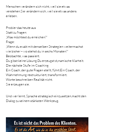
Menschen verändern sich nicht, weil sie etwas 
verstehen.Sie verändern sich, weil sie etwas anders 
erleben.
Probier das heute aus
Statt zu fragen:
„Was möchtest du erreichen?“
Frage:
„Wenn du exakt mit denselben Strategien weitermachst 
wie bisher – wo stehst du in sechs Monaten?“
Beobachte, was passiert.
Du gibst keine Lösung.Du erzeugst dynamische Klarheit.
Die nächste Stufe im Coaching
Ein Coach, der gute Fragen stellt, führt.Ein Coach, der 
Wahrnehmung restrukturiert, transformiert.
Worte beschreiben Realität nicht.
Sie erzeugen sie.
Und wer lernt, Sprache strategisch einzusetzen,macht den 
Dialog zu seinem stärksten Werkzeug.