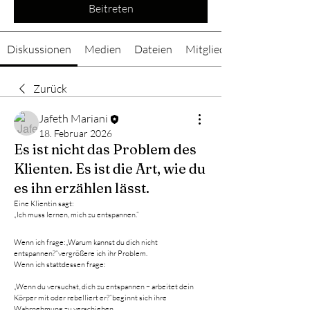
Beitreten
Diskussionen
Medien
Dateien
Mitglieder
Zurück
Jafeth Mariani
18. Februar 2026
Es ist nicht das Problem des
Klienten. Es ist die Art, wie du
es ihn erzählen lässt.
Eine Klientin sagt:
„Ich muss lernen, mich zu entspannen.“
Wenn ich frage:„Warum kannst du dich nicht 
entspannen?“vergrößere ich ihr Problem.
Wenn ich stattdessen frage:
„Wenn du versuchst, dich zu entspannen – arbeitet dein 
Körper mit oder rebelliert er?“beginnt sich ihre 
Wahrnehmung zu verschieben.