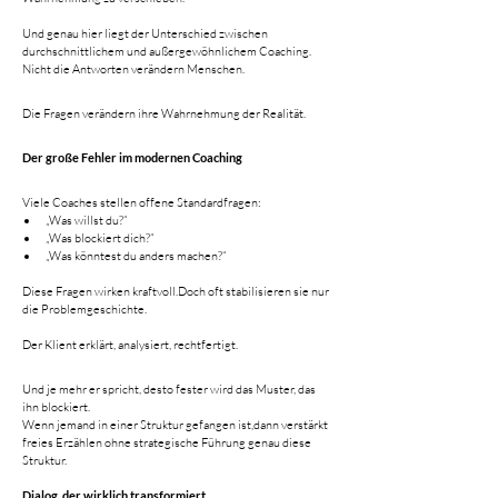
Und genau hier liegt der Unterschied zwischen 
durchschnittlichem und außergewöhnlichem Coaching.
Nicht die Antworten verändern Menschen.
Die Fragen verändern ihre Wahrnehmung der Realität.
Der große Fehler im modernen Coaching
Viele Coaches stellen offene Standardfragen:
„Was willst du?“
„Was blockiert dich?“
„Was könntest du anders machen?“
Diese Fragen wirken kraftvoll.Doch oft stabilisieren sie nur 
die Problemgeschichte.
Der Klient erklärt, analysiert, rechtfertigt.
Und je mehr er spricht, desto fester wird das Muster, das 
ihn blockiert.
Wenn jemand in einer Struktur gefangen ist,dann verstärkt 
freies Erzählen ohne strategische Führung genau diese 
Struktur.
Dialog, der wirklich transformiert