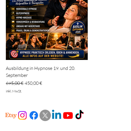
Ausbildung in Hypnose 19. und 20.
September
Standardpreis
Sale-Preis
695,00 €
450,00 €
inkl. MwSt.