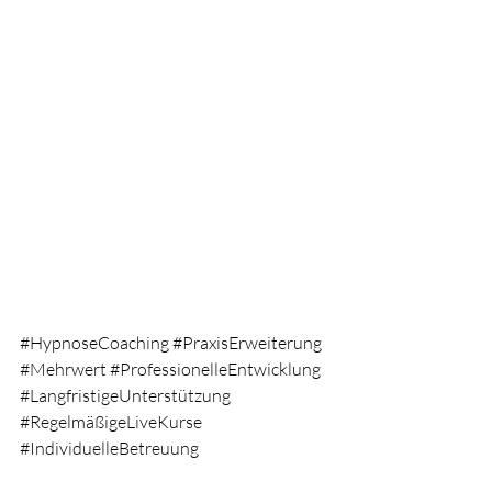
#HypnoseCoaching
#PraxisErweiterung
#Mehrwert
#ProfessionelleEntwicklung
#LangfristigeUnterstützung
#RegelmäßigeLiveKurse
#IndividuelleBetreuung