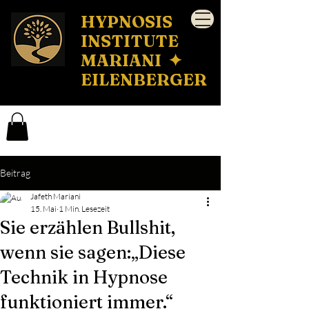
HYPNOSIS
INSTITUTE
MARIANI ✦
EILENBERGER
Beitrag
Jafeth Mariani
15. Mai
1 Min. Lesezeit
Sie erzählen Bullshit,
wenn sie sagen:„Diese
Technik in Hypnose
funktioniert immer.“