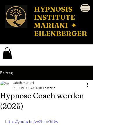
HYPNOSIS
INSTITUTE
MARIANI ✦
EILENBERGER
Beitrag
Jafeth Mariani
21. Juni 2024
0 Min. Lesezeit
Hypnose Coach werden
(2025)
https://youtu.be/vnSb4cYbIJw