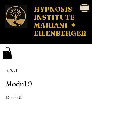
HYPNOSIS
INSTITUTE
MARIANI ✦
EILENBERGER
< Back
Modul 9
Destedt