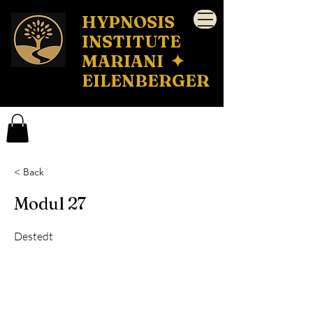
HYPNOSIS
INSTITUTE
MARIANI ✦
EILENBERGER
< Back
Modul 27
Destedt