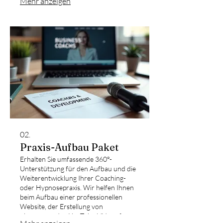
Mehr anzeigen
Sitzungen, um die therapeutische
Wirkung zu maximieren und sich von
anderen Praktikern abzuheben.
02.
Praxis-Aufbau Paket
Erhalten Sie umfassende 360°-
Unterstützung für den Aufbau und die
Weiterentwicklung Ihrer Coaching-
oder Hypnosepraxis. Wir helfen Ihnen
beim Aufbau einer professionellen
Website, der Erstellung von
überzeugenden YouTube-Videos für