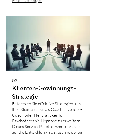
Mehr anzeigen
Ihre Klienten und bieten Ihnen
strategische Motivation während
herausfordernder Phasen.
03.
Klienten-Gewinnungs-
Strategie
Entdecken Sie effektive Strategien, um
Ihre Klientenbasis als Coach, Hypnose-
Coach oder Heilpraktiker für
Psychotherapie Hypnose zu erweitern.
Dieses Service-Paket konzentriert sich
auf die Entwicklung maßgeschneiderter