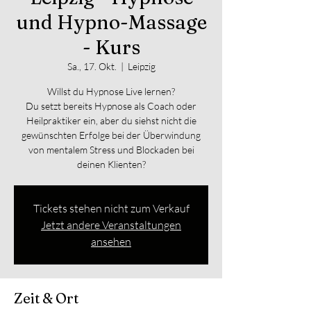
und Hypno-Massage
- Kurs
Sa., 17. Okt.
  |  
Leipzig
Willst du Hypnose Live lernen?
Du setzt bereits Hypnose als Coach oder
Heilpraktiker ein, aber du siehst nicht die
gewünschten Erfolge bei der Überwindung
von mentalem Stress und Blockaden bei
deinen Klienten?
Tickets stehen nicht zum Verkauf
Jetzt andere Veranstaltungen
ansehen
Zeit & Ort